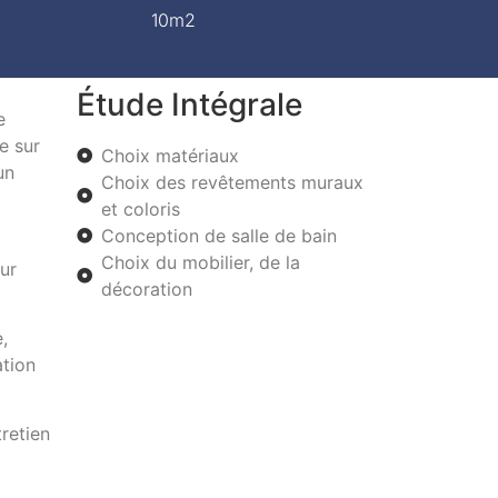
10m2
Étude Intégrale
e
e sur
Choix matériaux
un
Choix des revêtements muraux
et coloris
Conception de salle de bain
Choix du mobilier, de la
ur
décoration
,
ation
retien