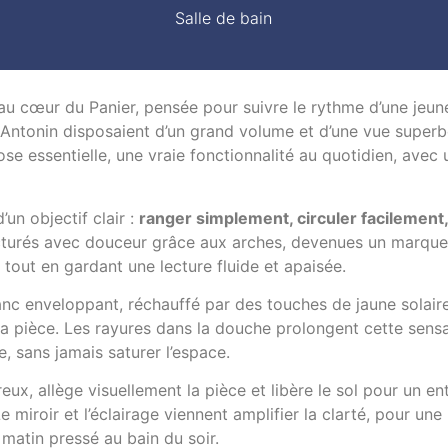
Salle de bain
au cœur du Panier, pensée pour suivre le rythme d’une jeun
t Antonin disposaient d’un grand volume et d’une vue superb
ose essentielle, une vraie fonctionnalité au quotidien, avec 
un objectif clair :
ranger simplement, circuler facilement,
ucturés avec douceur grâce aux arches, devenues un marque
 tout en gardant une lecture fluide et apaisée.
lanc enveloppant, réchauffé par des touches de jaune solaire
la pièce. Les rayures dans la douche prolongent cette sens
, sans jamais saturer l’espace.
x, allège visuellement la pièce et libère le sol pour un ent
e miroir et l’éclairage viennent amplifier la clarté, pour une
matin pressé au bain du soir.